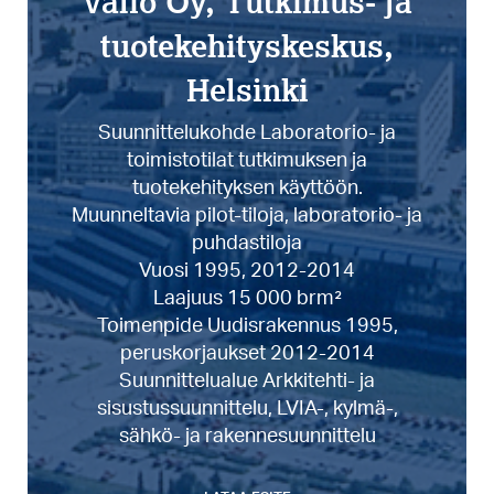
Valio Oy, Tutkimus- ja
tuotekehityskeskus,
Helsinki
Suunnittelukohde Laboratorio- ja
toimistotilat tutkimuksen ja
tuotekehityksen käyttöön.
Muunneltavia pilot-tiloja, laboratorio- ja
puhdastiloja
Vuosi 1995, 2012-2014
Laajuus 15 000 brm²
Toimenpide Uudisrakennus 1995,
peruskorjaukset 2012-2014
Suunnittelualue Arkkitehti- ja
sisustussuunnittelu, LVIA-, kylmä-,
sähkö- ja rakennesuunnittelu