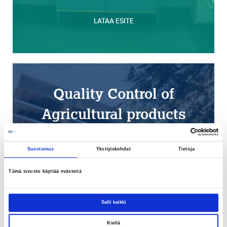
LATAA ESITE
Quality Control of
Agricultural products
in Egypt
Suostumus
Yksityiskohdat
Tietoja
Laatulaboratorio, Kairo
Tämä sivusto käyttää evästeitä
Suunnittelukohde Laboratorio-,
Toimisto- ja Huoltotilat
Vuosi 1993-2000
Salli kaikki
Laajuus 1 200 brm²
Kiellä