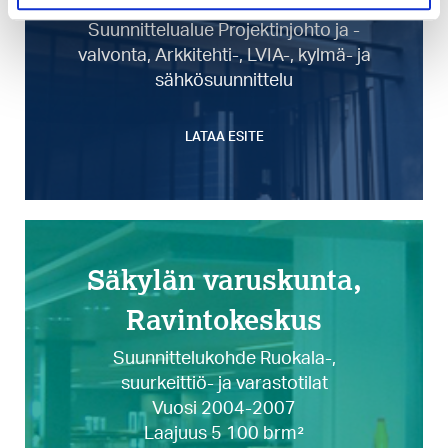
Toimenpide Uudisrakennukset
Suunnittelualue Projektinjohto ja -
valvonta, Arkkitehti-, LVIA-, kylmä- ja
sähkösuunnittelu
LATAA ESITE
Säkylän varuskunta,
Ravintokeskus
Suunnittelukohde Ruokala-,
suurkeittiö- ja varastotilat
Vuosi 2004-2007
Laajuus 5 100 brm²