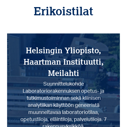
Erikoistilat
Helsingin Yliopisto,
Haartman Instituutti,
Meilahti
Suunnittelukohde
Laboratoriorakennuksen opetus- ja
tutkimustoiminnan sekä kliinisen
analytiikan käyttöön geneeristä
muunneltavaa laboratoriotilaa,
opetustiloja, eläintiloja, palvelutiloja. 7
rakennusyksikköä.