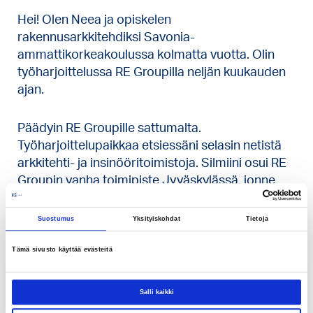
Hei! Olen Neea ja opiskelen
rakennusarkkitehdiksi Savonia-
ammattikorkeakoulussa kolmatta vuotta. Olin
työharjoittelussa RE Groupilla neljän kuukauden
ajan.
Päädyin RE Groupille sattumalta.
Työharjoittelupaikkaa etsiessäni selasin netistä
arkkitehti- ja insinööritoimistoja. Silmiini osui RE
Groupin vanha toimipiste Jyväskylässä, jonne
laitoin hakemuksen. Minuun oltiin nopeasti
yhteydessä ja kysyttiin kiinostustani
Suostumus
Yksityiskohdat
Tietoja
työharjoitteluun RE Groupin nykyisessä
toimipisteessä Helsingissä. Innostuin
Tämä sivusto käyttää evästeitä
mahdollisuudesta ja suuntasin työhaastatteluun.
Pian haastattelun jälkeen sainkin kuulla, että
Salli kaikki
minut otettaisiin mielellään työharjoitteluun!