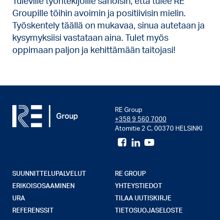
Tuleville työntekijöille sanoisin, että tulee RE
Groupille töihin avoimin ja positiivisin mielin.
Työskentely täällä on mukavaa, sinua autetaan ja
kysymyksiisi vastataan aina. Tulet myös
oppimaan paljon ja kehittämään taitojasi!
RE Group
+358 9 560 7000
Atomitie 2 C, 00370 HELSINKI
SUUNNITTELUPALVELUT
RE GROUP
ERIKOISOSAAMINEN
YHTEYSTIEDOT
URA
TILAA UUTISKIRJE
REFERENSSIT
TIETOSUOJASELOSTE