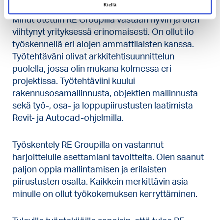
Kiellä
Minut otettiin RE Groupilla vastaan hyvin ja olen
viihtynyt yrityksessä erinomaisesti. On ollut ilo
työskennellä eri alojen ammattilaisten kanssa.
Työtehtäväni olivat arkkitehtisuunnittelun
puolella, jossa olin mukana kolmessa eri
projektissa. Työtehtäviini kuului
rakennusosamallinnusta, objektien mallinnusta
sekä työ-, osa- ja loppupiirustusten laatimista
Revit- ja Autocad-ohjelmilla.
Työskentely RE Groupilla on vastannut
harjoittelulle asettamiani tavoitteita. Olen saanut
paljon oppia mallintamisen ja erilaisten
piirustusten osalta. Kaikkein merkittävin asia
minulle on ollut työkokemuksen kerryttäminen.