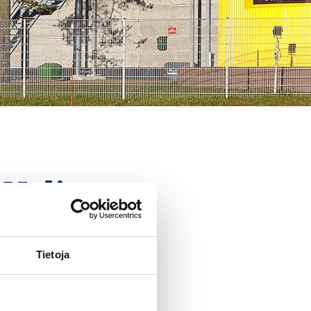
 Valio
Tietoja
tkäaikaisena kumppanina
suunnittelualoille
ympäri