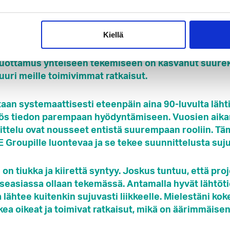
ktimme on ollut
Lapinlahden L4 jauhetehdas
. Suurempien
asti pienempiä investointeja sekä ylläpitoprojekteja.
Kiellä
 RE Groupin kanssa menestyksekkäästi jo yrityksen
uottamus yhteiseen tekemiseen on kasvanut suureksi
uuri meille toimivimmat ratkaisut.
aan systemaattisesti eteenpäin aina 90-luvulta läht
s tiedon parempaan hyödyntämiseen. Vuosien aikana
ttelu ovat nousseet entistä suurempaan rooliin. Tä
 Groupille luontevaa ja se tekee suunnittelusta suj
on tiukka ja kiirettä syntyy. Joskus tuntuu, että proje
tseasiassa ollaan tekemässä. Antamalla hyvät lähtöti
 lähtee kuitenkin sujuvasti liikkeelle. Mielestäni ko
ea oikeat ja toimivat ratkaisut, mikä on äärimmäisen