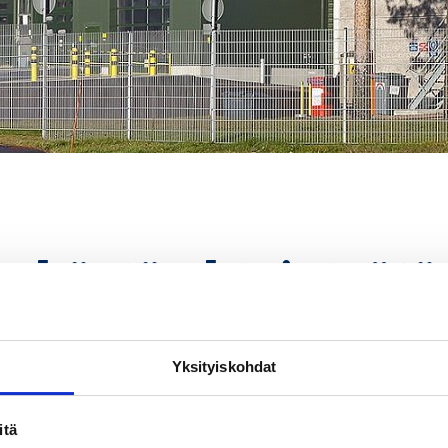
ekästä yhteistyötä
sa
Yksityiskohdat
tettu suomalainen meijeri ja ruokatalo. RE Groupin pi
itä
lukuisia suunnitteluprojekteja kaikille tarjoamillemme