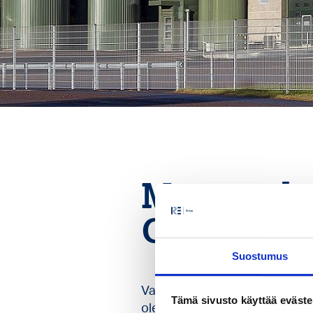
Menestyks
Oy:n kans
Suostumus
Valio Oy on vuonna 1905 perus
Tämä sivusto käyttää eväste
olemme päässeet toteuttamaan 