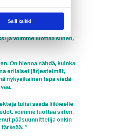
 projektien lisäksi
Salli kaikki
 perustamisesta lähtien.
 ja voimme luottaa siihen,
ien. On hienoa nähdä, kuinka
 erilaiset järjestelmät,
mä nykyaikainen tapa viedä
uvaa.
kteja tulisi saada liikkeelle
edot, voimme luottaa siiten,
kenut pääsuunnittelija onkin
 tärkeää. “