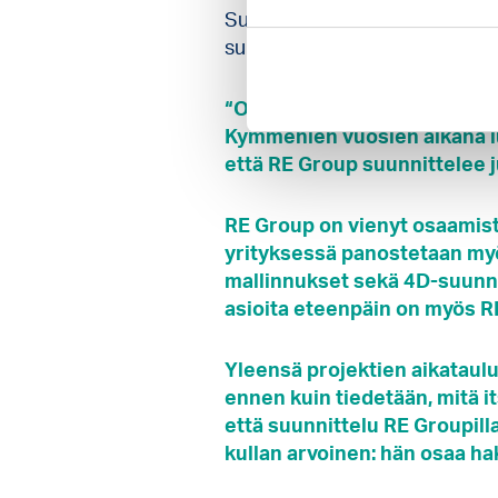
Suomen. Viimeisin suuri proje
suunnittelemme Valiolle jatkuv
“Olemme tehneet yhteistyötä
Kymmenien vuosien aikana l
että RE Group suunnittelee j
RE Group on vienyt osaamist
yrityksessä panostetaan myö
mallinnukset sekä 4D-suunni
asioita eteenpäin on myös RE
Yleensä projektien aikataulu 
ennen kuin tiedetään, mitä i
että suunnittelu RE Groupilla
kullan arvoinen: hän osaa hak