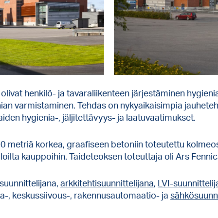
a olivat henkilö- ja tavaraliikenteen järjestäminen hygie
nian varmistaminen. Tehdas on nykyaikaisimpia jauhete
iden hygienia-, jäljitettävyys- ja laatuvaatimukset.
0 metriä korkea, graafiseen betoniin toteutettu kolmeos
oilta kauppoihin. Taideteoksen toteuttaja oli Ars Fennic
uunnittelijana,
arkkitehtisuunnittelijana
,
LVI-suunnitteli
ma-, keskussiivous-, rakennusautomaatio- ja
sähkösuunni