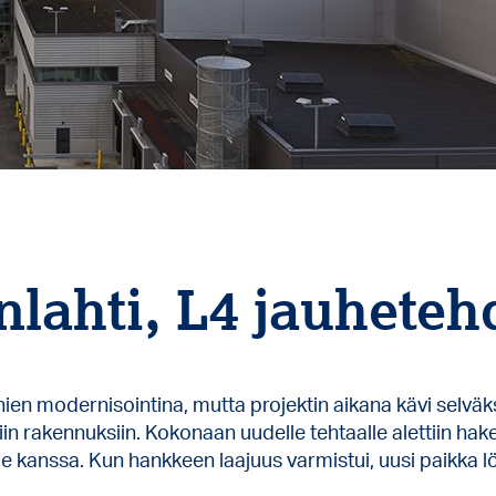
nlahti, L4 jauheteh
nien modernisointina, mutta projektin aikana kävi selväks
in rakennuksiin. Kokonaan uudelle tehtaalle alettiin hak
e kanssa. Kun hankkeen laajuus varmistui, uusi paikka lö