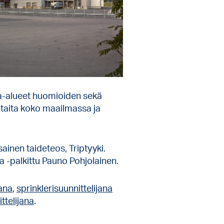
nia-alueet huomioiden sekä
htaita koko maailmassa ja
ainen taideteos, Triptyyki.
a -palkittu Pauno Pohjolainen.
jana
,
sprinklerisuunnittelijana
ttelijana
.