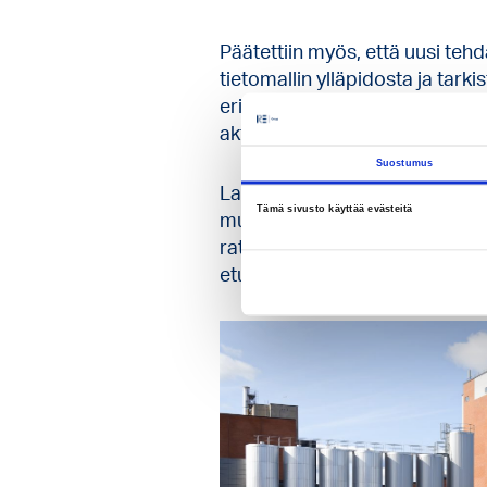
Päätettiin myös, että uusi te
tietomallin ylläpidosta ja tarki
erikoisputkistojen (höyry, kesku
aktiivisesti suunnitelmien yh
Suostumus
Laajan erikoistehtaan suunnit
Tämä sivusto käyttää evästeitä
muotoisia kokouksia, joissa käy
ratkaisut olivat apuna suunnit
etuna suunnittelijoille oli se, e