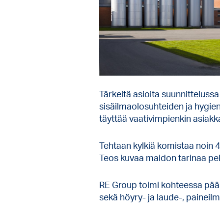
Tärkeitä asioita suunnitteluss
sisäilmaolosuhteiden ja hygie
täyttää vaativimpienkin asiakka
Tehtaan kylkiä komistaa noin 4
Teos kuvaa maidon tarinaa pell
RE Group toimi kohteessa pääs
sekä höyry- ja laude-, paineil