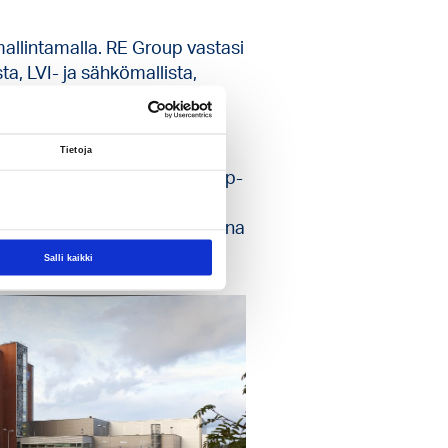
allintamalla. RE Group vastasi
ta, LVI- ja sähkömallista,
lleista. Mallia käytettiin
sa työmaa-aikana.
Tietoja
a järjestettiin myös workshop-
ssä kokouksissa löydetyt
a olevaa kokonaisuutta. Suurena
Salli kaikki