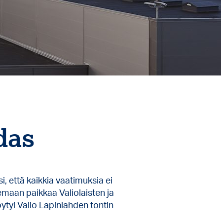
das
i, että kaikkia vaatimuksia ei
emaan paikkaa Valiolaisten ja
ytyi Valio Lapinlahden tontin